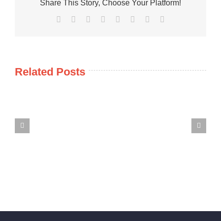
Share This Story, Choose Your Platform!
Facebook
X
Reddit
LinkedIn
Tumblr
Pinterest
Vk
Email
Related Posts