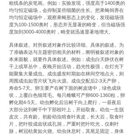
粗线条的炭笔画。例如：实验发现，强度高于1400奥的
均匀恒定磁场，会抑制某些细菌的生长。把果蝇饲养在
均匀恒定磁场中，观察果蝇形态上的变化，发现磁场强
度为100-1500奥时，形态并无显著的畸变，但当磁场强
度加到3000-4000奥时，畸变就迅速显著地增大。
具体叙述。对所叙述对象作比较详细、具体的叙述。为
了准确表达与主题密切相关的材料，阐明被叙述对象的
本来面貌，就要作具体叙述。例如：成虫白天静伏在树
干上或草丛中，夜晚开始活动，趋光性极强，在灯光下
能聚集大量成虫。成虫盛发时期如在林间空地点火，则
周围成虫如雪片状飞向火源。成虫交配后2-3天产卵，
寿命5-7天。卵主要产在树下面的树皮缝中，绿色成块
状，上覆白色细茸毛。每只雌蛾可产卵600-1360粒，卵
孵化期4-5天。幼虫孵化后沿树干向上爬行，一昼夜后
大部分达到树干中下部枝叶上，开始取食。幼虫一生脱
皮次，共有龄。初龄幼虫啃食叶表皮，长大后，取食叶
片，把叶咬成齿状或孔洞，严重时把叶吃光，仅剩叶
脉，树冠枯黄如火烧。幼虫休息时，其尾足固定，身体