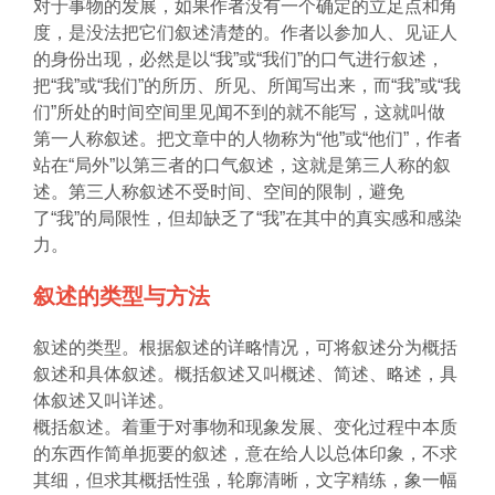
对于事物的发展，如果作者没有一个确定的立足点和角
度，是没法把它们叙述清楚的。作者以参加人、见证人
的身份出现，必然是以“我”或“我们”的口气进行叙述，
把“我”或“我们”的所历、所见、所闻写出来，而“我”或“我
们”所处的时间空间里见闻不到的就不能写，这就叫做
第一人称叙述。把文章中的人物称为“他”或“他们”，作者
站在“局外”以第三者的口气叙述，这就是第三人称的叙
述。第三人称叙述不受时间、空间的限制，避免
了“我”的局限性，但却缺乏了“我”在其中的真实感和感染
力。
叙述的类型与方法
叙述的类型。根据叙述的详略情况，可将叙述分为概括
叙述和具体叙述。概括叙述又叫概述、简述、略述，具
体叙述又叫详述。
概括叙述。着重于对事物和现象发展、变化过程中本质
的东西作简单扼要的叙述，意在给人以总体印象，不求
其细，但求其概括性强，轮廓清晰，文字精练，象一幅