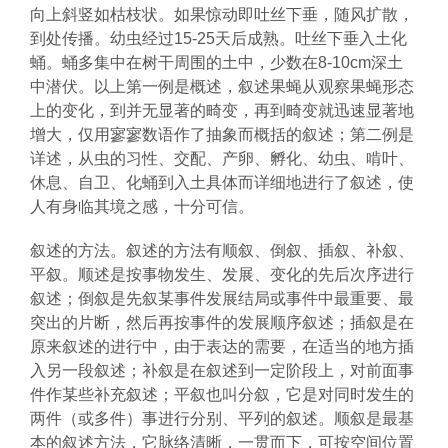
向上斜竖如枯枝状。如果惊动即吐丝下垂，随风扩散，
到处传播。幼虫经过15-25天后成熟。吐丝下垂入土化
蛹。蛹多集中在树干周围的土中，少数在8-10cm深土
中潜伏。以上第一例是概述，叙述果蝇从观察果蝇形态
上的变化，到并无显著的畸变，再到畸变就迅速显著地
增大，仅用寥寥数语作了抽象而概括的叙述；第二例是
详述，从虫的习性、交配、产卵、孵化、幼虫、啃叶、
休息、自卫、化蛹到入土具体而详细地进行了叙述，使
人有身临其境之感，十分可信。
叙述的方法。叙述的方法有顺叙、倒叙、插叙、补叙、
平叙。顺述是按事物发生、发展、变化的先后次序进行
叙述；倒叙是先叙某事件发展结局或事件中最重要、最
突出的片断，然后再按事件的发展顺序叙述；插叙是在
原来叙述的进行中，由于表达的需要，在适当的地方插
入另一段叙述；补叙是在叙述到一定阶段上，对前面事
件作某些补充叙述；平叙也叫分叙，它是对同时发生的
两件（或多件）事进行分别、平列的叙述。顺叙是最基
本的叙述方法，它脉络清晰，一贯而下，可按空间位置