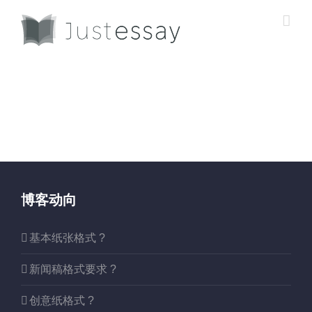
Skip
to
content
博客动向
基本纸张格式 ?
新闻稿格式要求 ?
创意纸格式 ?